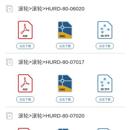
滚轮>滚轮>HURD-80-06020
点击下载
点击下载
点击下载
滚轮>滚轮>HURD-80-07017
点击下载
点击下载
点击下载
滚轮>滚轮>HURD-80-07020