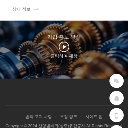
国航空航天局NASA。全球强小企业智德产业把特殊制
作的高荷重脚轮"GXT系列和GF系列-AII化学镀镍产品
상세 정보
在2020年7月供应给美国航空航天NASA。
기업 홍보 영상
클릭하여 재생
법적 고지 사항
우정 링크
사이트 맵
Copyright © 2024 찬양발바퀴(상주)유한공사 All Rights Reserved.