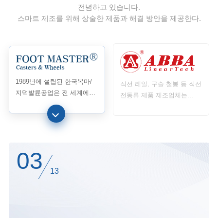
전념하고 있습니다.
스마트 제조를 위해 상술한 제품과 해결 방안을 제공한다.
1989년에 설립된 한국복마/
직선 레일, 구슬 철봉 등 직선
지덕발륜공업은 전 세계에서
전동류 제품 제조업체는
최초로 수평조절발바퀴를 연
1999년에 설립되었으며, 타
구개발하고 제조하여 첫 특허
이완에서 처음으로 4열 강철
를 획득하였으며 발바퀴와 지
구슬 기술을 보유한 직선 레
각지탱을 하나로 결합하였다
일 제조 공장으로 2000년에
순조롭게 양산된 후 급속히
03
발전하였다
13