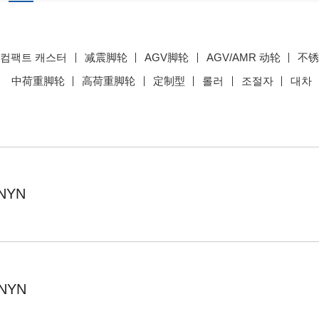
컴팩트 캐스터
减震脚轮
AGV脚轮
AGV/AMR 动轮
不
中荷重脚轮
高荷重脚轮
定制型
롤러
조절자
대차
NYN
NYN