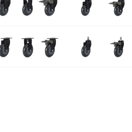
PL-100-ASF/ARF/BSF-EUD
PL-100-ASS/BSS-EUD
+
+
PL-125-ASF/ARF/BSF-EUD
PL-125-ASS/BSS-EUD
+
+