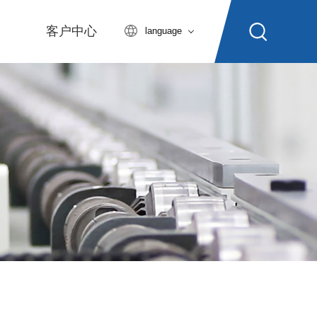
客户中心
language