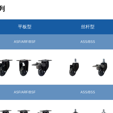
列
平板型
丝杆型
ASF/ARF/BSF
ASS/BSS
ASF/ARF/BSF
ASS/BSS
PL-75-ASF/ARF/BSF-EUS
PL-75-ASS/BSS-EUS
+
+