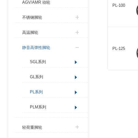
AGV/AMR 动轮
PL-100
不锈钢脚轮
高温脚轮
静音高弹性脚轮
PL-125
SGL系列
GL系列
PL系列
PLM系列
轻荷重脚轮