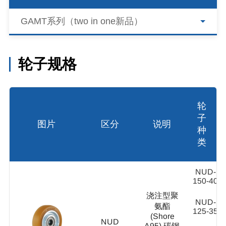
GAMT系列（two in one新品）
轮子规格
轮
子
图片
区分
说明
种
类
NUD-
150-40
浇注型聚
NUD-
氨酯
125-35
(Shore
NUD
A95) 碳钢