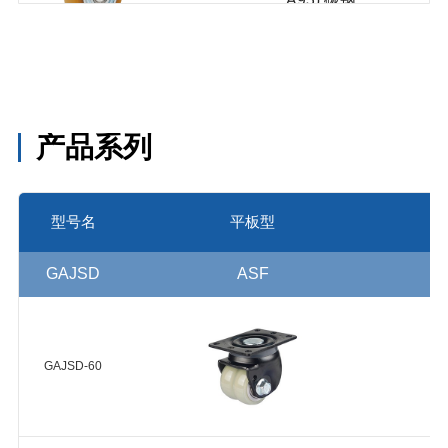
NUD-
轮毂 球轴
100-30
承 2个
NUD-75-
30
HUD-
产品系列
150-40
浇注型聚
HUD-
氨酯
125-30
型号名
平板型
(Shore
HUD(A95-
A95) 碳钢
Steel)
HUD-
轮毂 球轴
100-30
GAJSD
ASF
承 2个
HUD-75-
30
GAJSD-60
浇注型聚
HUD-75-
氨酯
48
(Shore
HUD(A95)
A95) 铝合