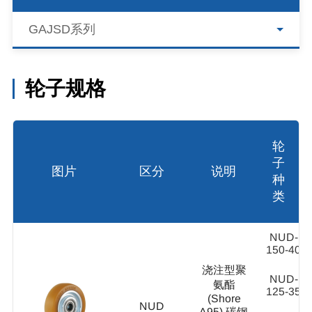
GAJSD系列
轮子规格
轮
子
图片
区分
说明
种
类
NUD-
150-40
浇注型聚
NUD-
氨酯
125-35
(Shore
NUD
A95) 碳钢