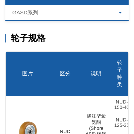
GASD系列
轮子规格
轮
子
图片
区分
说明
种
类
NUD-
150-40
浇注型聚
NUD-
氨酯
125-35
(Shore
NUD
A95) 碳钢