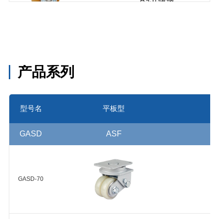
NUD-
轮毂 球轴
100-30
承 2个
NUD-75-
30
HUD-
产品系列
150-40
浇注型聚
HUD-
氨酯
125-30
型号名
平板型
(Shore
HUD(A95-
A95) 碳钢
Steel)
HUD-
轮毂 球轴
100-30
GASD
ASF
承 2个
HUD-75-
30
GASD-70
浇注型聚
HUD-75-
氨酯
48
(Shore
HUD(A95)
A95) 铝合