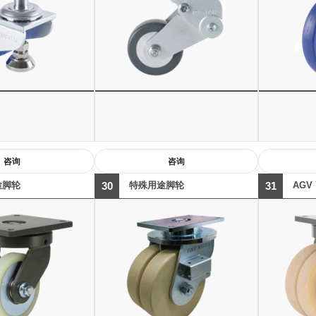
咨询
咨询
30
31
途脚轮
特殊用途脚轮
AGV