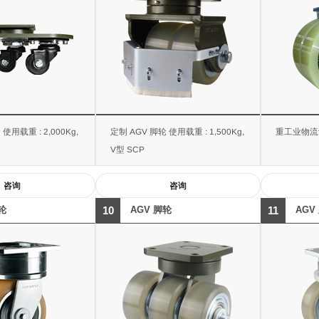
使用载重 : 2,000Kg,
定制 AGV 脚轮 使用载重 : 1,500Kg,
重工业物流设备
V型 SCP
咨询
咨询
10
11
轮
AGV 脚轮
AGV