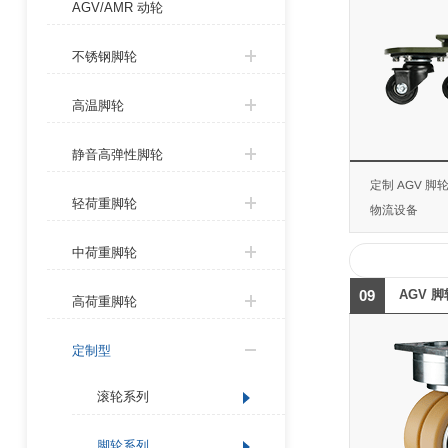
AGV/AMR 动轮
不锈钢脚轮
高温脚轮
静音高弹性脚轮
定制 AGV 脚轮 
轻荷重脚轮
物流设备
中荷重脚轮
09
AGV 脚
高荷重脚轮
定制型
滚轮系列
脚轮系列