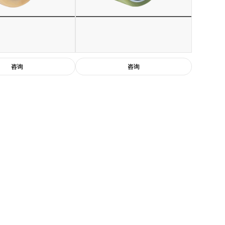
咨询
咨询