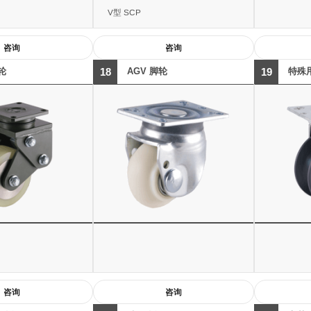
V型 SCP
咨询
咨询
18
19
轮
AGV 脚轮
特殊
咨询
咨询