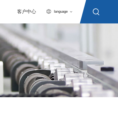
客户中心
language