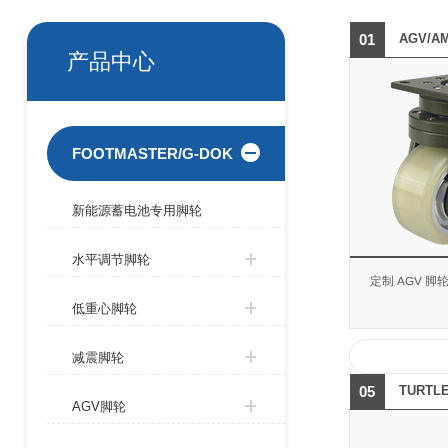
01
AGV/A
产品中心
FOOTMASTER/G-DOK
新能源蓄电池专用脚轮
水平调节脚轮
定制 AGV 脚轮
低重心脚轮
减震脚轮
05
TURTL
AGV脚轮