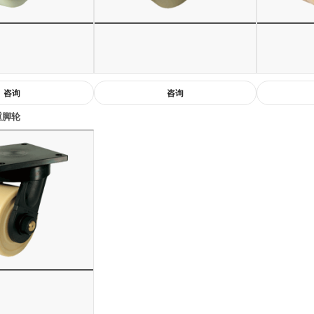
咨询
咨询
重脚轮