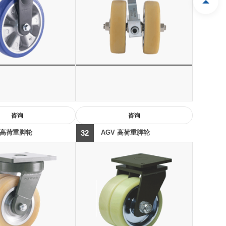
咨询
咨询
32
 高荷重脚轮
AGV 高荷重脚轮