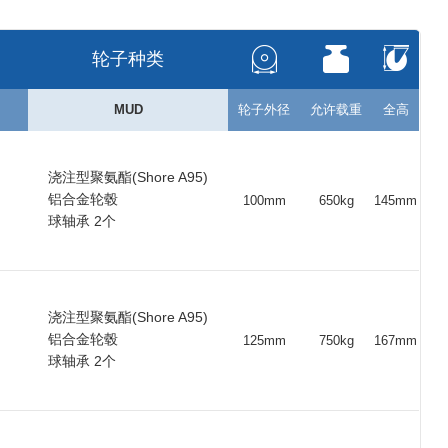
00
40
25
40
550
6005 ZZ
轮子种类
5
40
25
40
400
6005 ZZ
MUD
轮子外径
允许载重
全高
00
50
25
40
400
6202 ZZ
浇注型聚氨酯(Shore A95)
铝合金轮毂
100mm
650kg
145mm
球轴承 2个
00
48
20
48
600
6204 ZZ
0
48
20
48
500
6204 ZZ
浇注型聚氨酯(Shore A95)
铝合金轮毂
125mm
750kg
167mm
00
65
25
65
1250
6205 ZZ
球轴承 2个
50
40
17
40
400
6203 ZZ
10
29
15
27
200
6202 ZZ