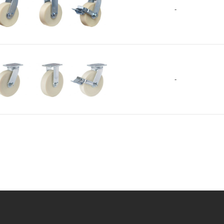
-
+
尼龙66(Shore D70) 球轴
NYD
NYD-100-48
1
承 2个
GF-200-ASF/ARF/BSF-MCD
-
+
GF-250-ASF/ARF/BSF-MCD
+