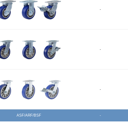
GF-125-ASF/ARF/BSF-MUD
HUD-100-29
1
-
+
MCQ-300-100
3
MC尼龙(Shore D80) 球
MCQ
MCQ-250-100
2
轴承 4个
MCQ-200-100
2
GF-150-ASF/ARF/BSF-MUD
-
+
MCD-200-64
2
MCD-150-68
1
MCD-150-64
1
GF-200-ASF/ARF/BSF-MUD
MCD-125-68
1
-
+
MCD-125-64
1
MCD-125-40
1
ASF/ARF/BSF
-
MCD-100-67
1
MC 尼龙(Shore D80) 球
GF-250-ASF/ARF/BSF-MUD
MCD