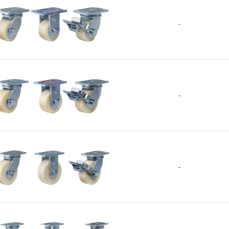
轴承 2个
+
MCD-100-48
1
-
MCD-100-40
1
MCD-80-48
8
MCD-75-40
7
GF-100-ASF/ARF/BSF-MCD
MCD-150-48
1
-
+
MCD-150-40
1
MCD-130-48
1
MUD-250-64
2
GF-125-ASF/ARF/BSF-MCD
MUD-200-64
2
-
+
浇注型聚氨酯(Shore
A95) 铝合金轮毂 球轴承
MUD
MUD-150-64
1
2个
MUD-125-64
1
MUD-100-67
1
GF-150-ASF/ARF/BSF-MCD