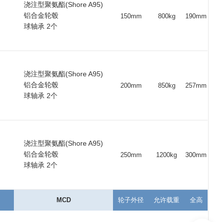
浇注型聚氨酯(Shore A95)
00
29
15
27
200
6202 ZZ
铝合金轮毂
150mm
800kg
190mm
球轴承 2个
00
100
50
100
8000
6210 ZZ
50
100
50
100
7000
6210 ZZ
00
100
50
100
6000
6210 ZZ
浇注型聚氨酯(Shore A95)
铝合金轮毂
200mm
850kg
257mm
00
64
25
73
1100
6205 ZZ
球轴承 2个
50
68
30
70
2200
6206 ZZ
50
64
25
73
1000
6205 ZZ
浇注型聚氨酯(Shore A95)
25
68
25
70
1500
6205 ZZ
铝合金轮毂
250mm
1200kg
300mm
球轴承 2个
25
64
25
73
900
6005 ZZ
25
40
25
40
1100
6005 ZZ
MCD
轮子外径
允许载重
全高
00
67
25
73
800
6005 ZZ