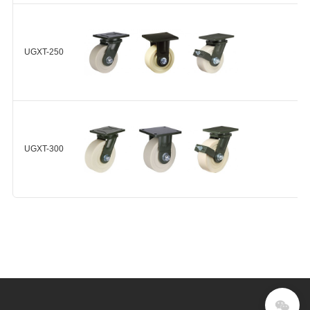
HUD
A95) 碳钢
HUD-
轮毂 球轴
110-29
UGXT-200-ASF/ARF/BSF-MCQ
承 2个
UGXT-250
+
HUD-
100-29
MCQ-
300-100
MC尼龙
UGXT-250-ASF/ARF/BSF-MCQ
(Shore
MCQ-
UGXT-300
MCQ
+
D80) 球轴
250-100
承 4个
MCQ-
200-100
MCD-
UGXT-300-ASF/ARF/BSF-MCQ
200-64
+
MCD-
150-68