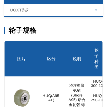
UGXT系列
轮子规格
轮
子
图片
区分
说明
种
类
HUQ-
浇注型聚
300-100
氨酯
(Shore
HUQ(A95-
HUQ-
A95) 铝合
AL)
250-100
金轮毂 球