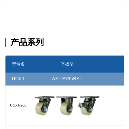
轴承 4个
HUQ-
200-100
HUD-
250-64
浇注型聚
HUD-
产品系列
氨酯
200-68
(Shore
HUD(A95)
A95) 铝合
HUD-
金轮毂 球
150-68
型号名
平板型
轴承 2个
HUD-
125-70
UGXT
ASF/ARF/BSF
HUD-
浇注型聚
125-40
氨酯
UGXT-200
(Shore
HUD(D70-
HUD-
D70) 铝合
AL)
100-40
金轮毂 球
轴承 2个
HUD-75-