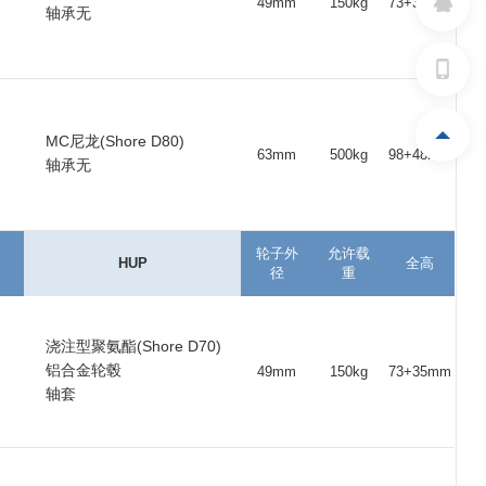
49mm
150kg
73+35mm
轴承无
MC尼龙(Shore D80)
63mm
500kg
98+48mm
轴承无
轮子外
允许载
HUP
全高
径
重
浇注型聚氨酯(Shore D70)
铝合金轮毂
49mm
150kg
73+35mm
轴套