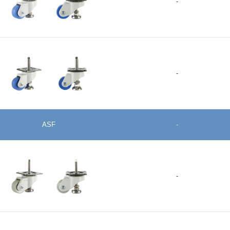
-
GDH-50-ASF-MCN
-
+
ASF
-
GDH-65-ASF-MCN
+
-