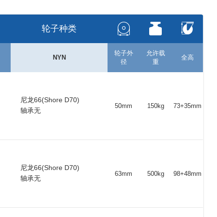
4
30
12
34
1000
X
2
28
12
33
550
X
轮子种类
9
25
10
27
280
X
轮子外
允许载
NYN
全高
0
19
7
21
60
X
径
重
2
20
7
22
60
X
0
25
10
27
280
X
尼龙66(Shore D70)
50mm
150kg
73+35mm
轴承无
3
28
12
34
550
X
2
25
12
28
350
X
5
30
12
35
1000
X
尼龙66(Shore D70)
63mm
500kg
98+48mm
轴承无