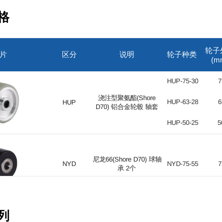
格
轮子
片
区分
说明
轮子种类
(m
HUP-75-30
7
浇注型聚氨酯(Shore
HUP-63-28
6
HUP
D70) 铝合金轮毂 轴套
HUP-50-25
5
尼龙66(Shore D70) 球轴
NYD
NYD-75-55
7
承 2个
MCN-90-55
9
列