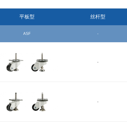
MCN-74-30
7
MC尼龙(Shore D80)
MCN
MCN-62-28
6
轴承无
平板型
丝杆型
MCN-49-25
4
ASF
-
MCN-40-19
4
NYN-42-20
4
NYN-50-25
5
-
尼龙66(Shore D70)
NYN
NYN-63-28
6
轴承无
NYN-72-25
7
NYN-75-30
7
GDH-50-ASF-NYN
-
+