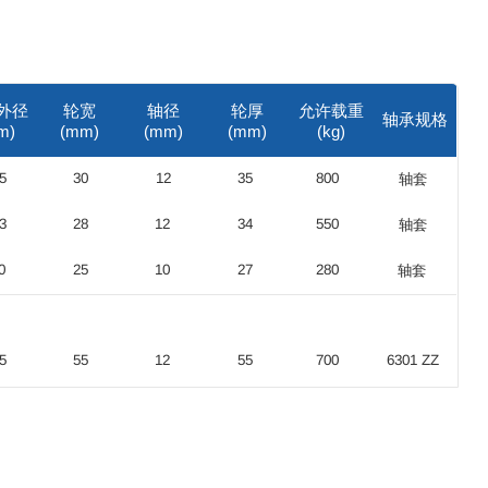
外径
轮宽
轴径
轮厚
允许载重
轴承规格
m)
(mm)
(mm)
(mm)
(kg)
5
30
12
35
800
轴套
3
28
12
34
550
轴套
0
25
10
27
280
轴套
5
55
12
55
700
6301 ZZ
0
55
18
56
1500
X