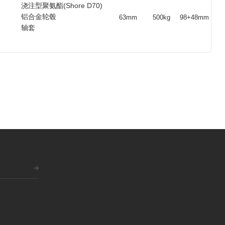
浇注型聚氨酯(Shore D70)
铝合金轮毂
63mm
500kg
98+48mm
轴套