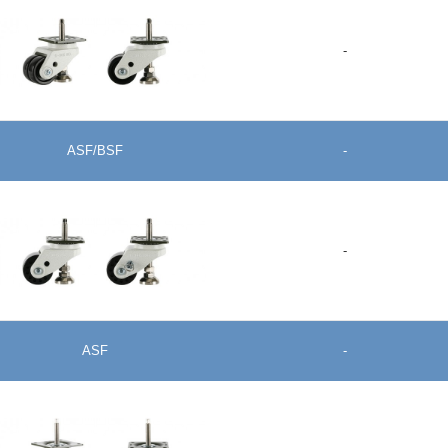
GDH-65-ASF-NYN
-
+
ASF/BSF
-
GDHD-75-ASF-NYN
+
-
ASF
-
GDH-75-ASF/BSF-NYD
+